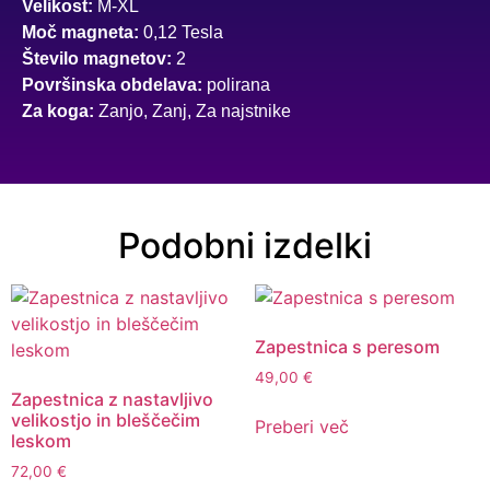
Velikost:
M-XL
Moč magneta:
0,12 Tesla
Število magnetov:
2
Površinska obdelava:
polirana
Za koga:
Zanjo, Zanj, Za najstnike
Podobni izdelki
Zapestnica s peresom
49,00
€
Zapestnica z nastavljivo
velikostjo in bleščečim
Preberi več
leskom
72,00
€