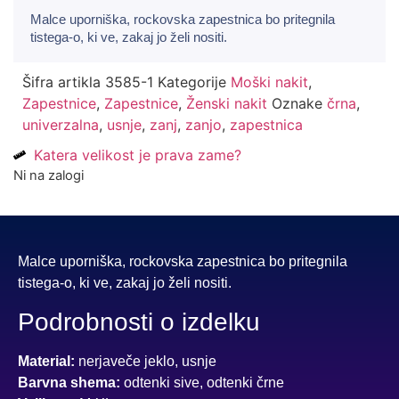
Malce uporniška, rockovska zapestnica bo pritegnila
tistega-o, ki ve, zakaj jo želi nositi.
Šifra artikla
3585-1
Kategorije
Moški nakit
,
Zapestnice
,
Zapestnice
,
Ženski nakit
Oznake
črna
,
univerzalna
,
usnje
,
zanj
,
zanjo
,
zapestnica
Katera velikost je prava zame?
Ni na zalogi
Malce uporniška, rockovska zapestnica bo pritegnila
tistega-o, ki ve, zakaj jo želi nositi.
Podrobnosti o izdelku
Material:
nerjaveče jeklo, usnje
Barvna shema:
odtenki sive, odtenki črne