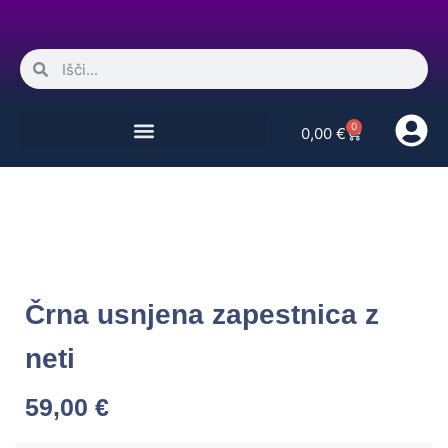
0
0,00
€
Črna usnjena zapestnica z
neti
59,00
€