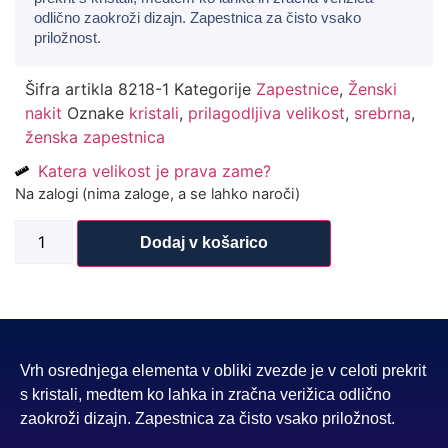
odlično zaokroži dizajn. Zapestnica za čisto vsako
priložnost.
Šifra artikla
8218-1
Kategorije
Zapestnice
,
Ženski
nakit
Oznake
kristali
,
prilagodljiva velikost
,
srebrna
,
ženska zapestnica
Katera velikost je prava zame?
Na zalogi (nima zaloge, a se lahko naroči)
Dodaj v košarico
Vrh osrednjega elementa v obliki zvezde je v celoti prekrit
s kristali, medtem ko lahka in zračna verižica odlično
zaokroži dizajn. Zapestnica za čisto vsako priložnost.