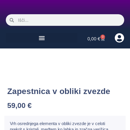
0
0,00
€
Zapestnica v obliki zvezde
59,00
€
Vrh osrednjega elementa v obliki zvezde je v celoti
prekrit s kristali, medtem ko lahka in zračna verižica