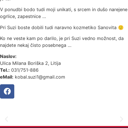
V ponudbi bodo tudi moji unikati, s srcem in dušo narejene
ogrlice, zapestnice …
Pri Suzi boste dobili tudi naravno kozmetiko Sanovita 🙂
Ko ne veste kam po darilo, je pri Suzi vedno možnost, da
najdete nekaj čisto posebnega …
Naslov:
Ulica Milana Boriška 2, Litija
Tel.:
031/751-886
eMail:
kobal.suzi1@gmail.com