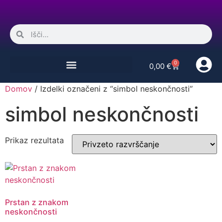
0
0,00
€
Domov
/ Izdelki označeni z “simbol neskončnosti”
simbol neskončnosti
Prikaz rezultata
Prstan z znakom
neskončnosti