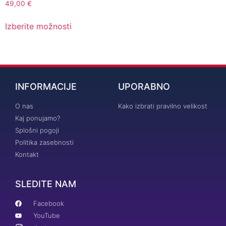
49,00
€
Izberite možnosti
INFORMACIJE
UPORABNO
O nas
Kako izbrati pravilno velikost
Kaj ponujamo?
Splošni pogoji
Politika zasebnosti
Kontakt
SLEDITE NAM
Facebook
YouTube