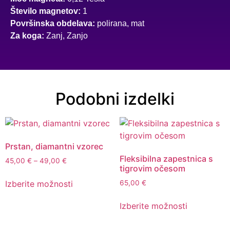
Število magnetov:
1
Površinska obdelava:
polirana, mat
Za koga:
Zanj, Zanjo
Podobni izdelki
Prstan, diamantni vzorec
Fleksibilna zapestnica s
45,00
€
–
49,00
€
tigrovim očesom
Izberite možnosti
65,00
€
Izberite možnosti