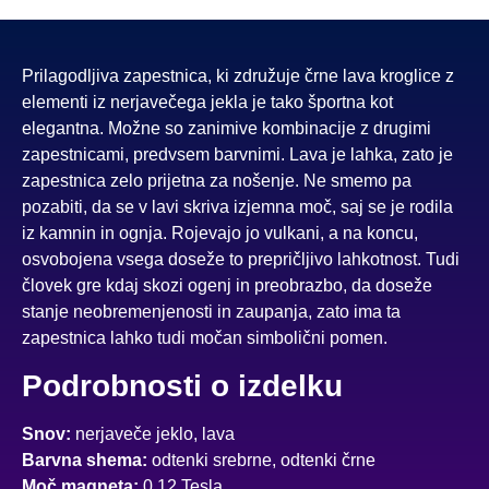
Prilagodljiva zapestnica, ki združuje črne lava kroglice z
elementi iz nerjavečega jekla je tako športna kot
elegantna. Možne so zanimive kombinacije z drugimi
zapestnicami, predvsem barvnimi. Lava je lahka, zato je
zapestnica zelo prijetna za nošenje. Ne smemo pa
pozabiti, da se v lavi skriva izjemna moč, saj se je rodila
iz kamnin in ognja. Rojevajo jo vulkani, a na koncu,
osvobojena vsega doseže to prepričljivo lahkotnost. Tudi
človek gre kdaj skozi ogenj in preobrazbo, da doseže
stanje neobremenjenosti in zaupanja, zato ima ta
zapestnica lahko tudi močan simbolični pomen.
Podrobnosti o izdelku
Snov:
nerjaveče jeklo, lava
Barvna shema:
odtenki srebrne, odtenki črne
Moč magneta:
0,12 Tesla