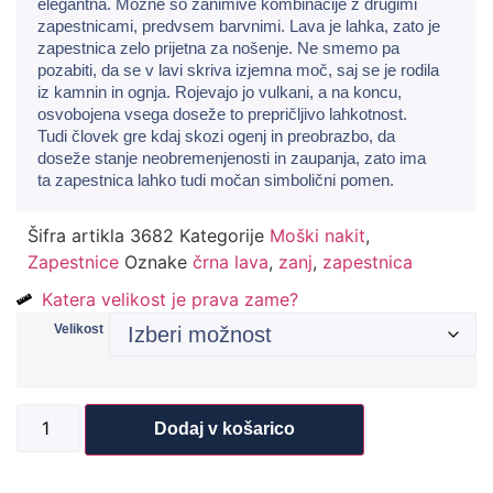
elegantna. Možne so zanimive kombinacije z drugimi
zapestnicami, predvsem barvnimi. Lava je lahka, zato je
zapestnica zelo prijetna za nošenje. Ne smemo pa
pozabiti, da se v lavi skriva izjemna moč, saj se je rodila
iz kamnin in ognja. Rojevajo jo vulkani, a na koncu,
osvobojena vsega doseže to prepričljivo lahkotnost.
Tudi človek gre kdaj skozi ogenj in preobrazbo, da
doseže stanje neobremenjenosti in zaupanja, zato ima
ta zapestnica lahko tudi močan simbolični pomen.
Šifra artikla
3682
Kategorije
Moški nakit
,
Zapestnice
Oznake
črna lava
,
zanj
,
zapestnica
Katera velikost je prava zame?
Velikost
Dodaj v košarico