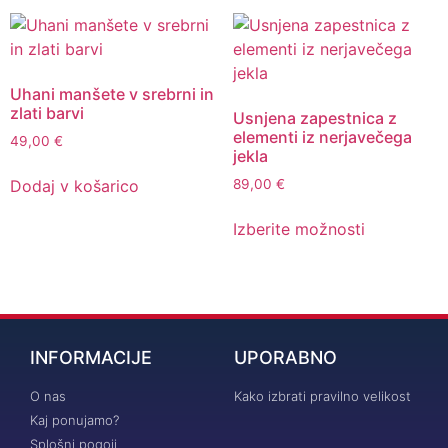
Uhani manšete v srebrni in
zlati barvi
Usnjena zapestnica z
elementi iz nerjavečega
49,00
€
jekla
Dodaj v košarico
89,00
€
Izberite možnosti
INFORMACIJE
UPORABNO
O nas
Kako izbrati pravilno velikost
Kaj ponujamo?
Splošni pogoji