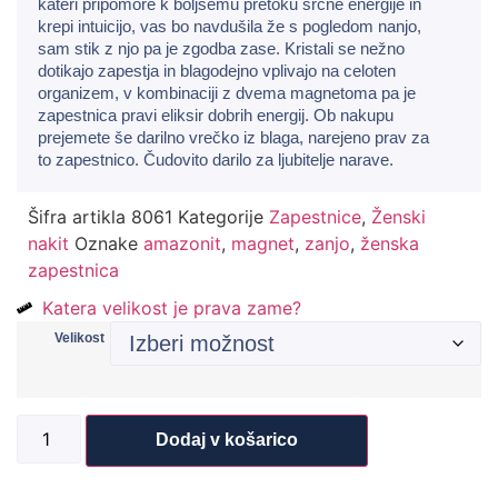
kateri pripomore k boljšemu pretoku srčne energije in
krepi intuicijo, vas bo navdušila že s pogledom nanjo,
sam stik z njo pa je zgodba zase. Kristali se nežno
dotikajo zapestja in blagodejno vplivajo na celoten
organizem, v kombinaciji z dvema magnetoma pa je
zapestnica pravi eliksir dobrih energij. Ob nakupu
prejemete še darilno vrečko iz blaga, narejeno prav za
to zapestnico. Čudovito darilo za ljubitelje narave.
Šifra artikla
8061
Kategorije
Zapestnice
,
Ženski
nakit
Oznake
amazonit
,
magnet
,
zanjo
,
ženska
zapestnica
Katera velikost je prava zame?
Velikost
Dodaj v košarico