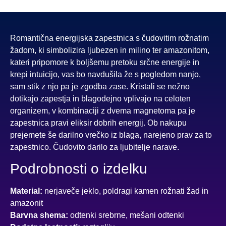
Romantična energijska zapestnica s čudovitim rožnatim
žadom, ki simbolizira ljubezen in milino ter amazonitom,
kateri pripomore k boljšemu pretoku srčne energije in
krepi intuicijo, vas bo navdušila že s pogledom nanjo,
sam stik z njo pa je zgodba zase. Kristali se nežno
dotikajo zapestja in blagodejno vplivajo na celoten
organizem, v kombinaciji z dvema magnetoma pa je
zapestnica pravi eliksir dobrih energij. Ob nakupu
prejemete še darilno vrečko iz blaga, narejeno prav za to
zapestnico. Čudovito darilo za ljubitelje narave.
Podrobnosti o izdelku
Material:
nerjaveče jeklo, poldragi kamen rožnati žad in
amazonit
Barvna shema:
odtenki srebrne, mešani odtenki