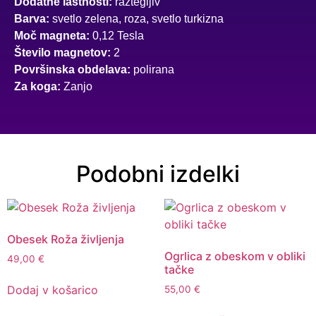
Dodatne lastnosti:
raztegljiv
Barva:
svetlo zelena, roza, svetlo turkizna
Moč magneta:
0,12 Tesla
Število magnetov:
2
Površinska obdelava:
polirana
Za koga:
Zanjo
Podobni izdelki
Obesek Roža življenja
Ogrlica z obeskom v obliki
49,00
€
tačke
Dodaj v košarico
55,00
€