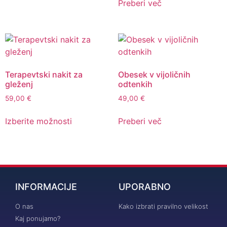
Preberi več
Terapevtski nakit za
Obesek v vijoličnih
gleženj
odtenkih
59,00
€
49,00
€
Izberite možnosti
Preberi več
INFORMACIJE
UPORABNO
O nas
Kako izbrati pravilno velikost
Kaj ponujamo?