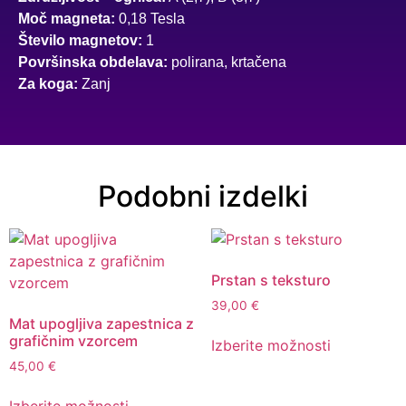
Moč magneta:
0,18 Tesla
Število magnetov:
1
Površinska obdelava:
polirana, krtačena
Za koga:
Zanj
Podobni izdelki
Prstan s teksturo
39,00
€
Mat upogljiva zapestnica z
grafičnim vzorcem
Izberite možnosti
45,00
€