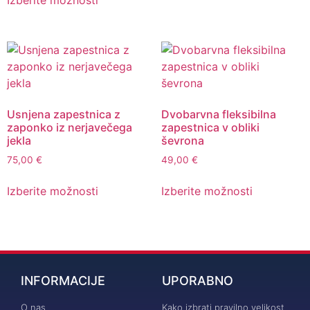
Izberite možnosti
Usnjena zapestnica z
Dvobarvna fleksibilna
zaponko iz nerjavečega
zapestnica v obliki
jekla
ševrona
75,00
€
49,00
€
Izberite možnosti
Izberite možnosti
INFORMACIJE
UPORABNO
O nas
Kako izbrati pravilno velikost