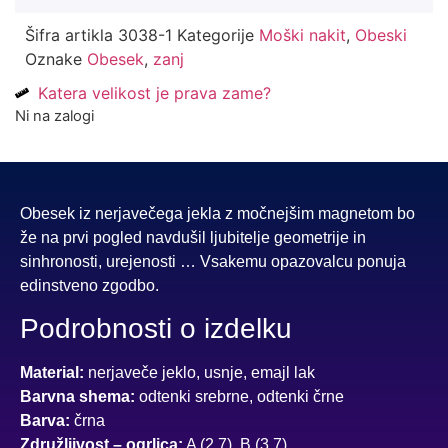
Šifra artikla
3038-1
Kategorije
Moški nakit
,
Obeski
Oznake
Obesek
,
zanj
Katera velikost je prava zame?
Ni na zalogi
Obesek iz nerjavečega jekla z močnejšim magnetom bo
že na prvi pogled navdušil ljubitelje geometrije in
sinhronosti, urejenosti … Vsakemu opazovalcu ponuja
edinstveno zgodbo.
Podrobnosti o izdelku
Material:
nerjaveče jeklo, usnje, emajl lak
Barvna shema:
odtenki srebrne, odtenki črne
Barva:
črna
Združljivost – ogrlica:
A (2,7), B (3,7)